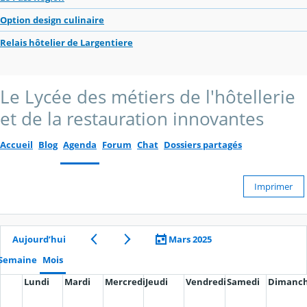
Option design culinaire
Relais hôtelier de Largentiere
Le Lycée des métiers de l'hôtellerie
et de la restauration innovantes
Accueil
Blog
Agenda
Forum
Chat
Dossiers partagés
Imprimer
Aujourd’hui
Mars 2025
Semaine
Mois
Lundi
Mardi
Mercredi
Jeudi
Vendredi
Samedi
Dimanc