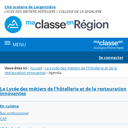
Panneau de gestion des cookies
Cité scolaire de Largentière
Menu de la rubrique
Contenu
LYCEE DES METIERS HÔTELIERS / COLLEGE DE LA SEGALIERE
MENU
Se connecter
Vous êtes ici :
Accueil
›
Le Lycée des métiers de l'hôtellerie et de la
restauration innovantes
›
Agenda
Le Lycée des métiers de l'hôtellerie et de la restauration
innovantes
En cuisine
Bac professionnel
CAP