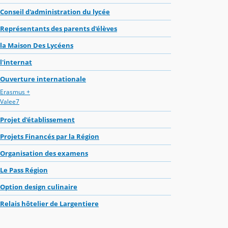
Conseil d'administration du lycée
Représentants des parents d'élèves
la Maison Des Lycéens
l'internat
Ouverture internationale
Erasmus +
Valee7
Projet d'établissement
Projets Financés par la Région
Organisation des examens
Le Pass Région
Option design culinaire
Relais hôtelier de Largentiere