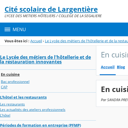
Panneau de gestion des cookies
Cité scolaire de Largentière
Menu de la rubrique
Contenu
LYCEE DES METIERS HÔTELIERS / COLLEGE DE LA SEGALIERE
MENU
Vous êtes ici :
Accueil
›
Le Lycée des métiers de l'hôtellerie et de la rest
En cuis
Le Lycée des métiers de l'hôtellerie et de
la restauration innovantes
Accueil
Blog
En cuisine
Bac professionnel
En cuis
CAP
L'hôtel et les restaurants
Par SANDRA PREVO
Les restaurants
Les actualités des ateliers professionnels
L'hôtel
Périodes de formation en entreprise (PFMP)