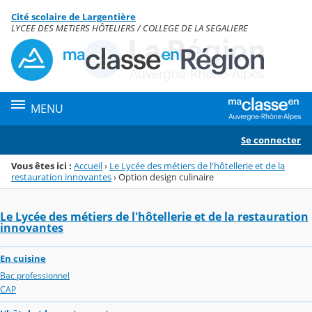
Panneau de gestion des cookies
Cité scolaire de Largentière
Menu de la rubrique
Contenu
LYCEE DES METIERS HÔTELIERS / COLLEGE DE LA SEGALIERE
MENU
Se connecter
Vous êtes ici :
Accueil
›
Le Lycée des métiers de l'hôtellerie et de la
restauration innovantes
›
Option design culinaire
Le Lycée des métiers de l'hôtellerie et de la restauration
innovantes
En cuisine
Bac professionnel
CAP