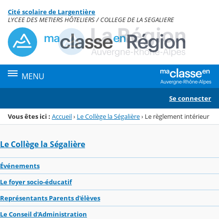
Panneau de gestion des cookies
Cité scolaire de Largentière
Menu de la rubrique
Contenu
LYCEE DES METIERS HÔTELIERS / COLLEGE DE LA SEGALIERE
MENU
Se connecter
Vous êtes ici :
Accueil
›
Le Collège la Ségalière
›
Le règlement intérieur
Le Collège la Ségalière
Événements
Le foyer socio-éducatif
Représentants Parents d'élèves
Le Conseil d'Administration