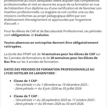
professionnel au cours desquelles l'élève acquiert des compétences
professionnelles et met en œuvre les acquis de sa formation en vue
de l'obtention d'un diplôme ou d'une certification et de favoriser son
insertion professionnelle. Le stagiaire se voit confier une ou des
missions conformes au projet pédagogique défini par son
établissement d'enseignement et approuvées par l'organisme
d'accueil. »
Pour les élèves de CAP et de Baccalauréat Professionnel, ces périodes
sont
obligatoires
et
évaluées
.
Toutes absences en entreprise devront être obligatoirement
rattrapées.
La durée des PFMP est de
14 semaines pour les élèves de CAP
sur
les 2 années de formations et de
20 semaines pour les élèves de
Bac Pro
sur les 3 années de formation.
DATES DES PERIODES DE FORMATION PROFESSIONNELLE AU
LYCEE HOTELIER DE LARGENTIERE
:
Classe de 1 CAP
:
- 1ère période => du 1 décembre au 19 décembre 2025 ;
- 2ème période => du 8 juin 2026 au 03 juillet 2026.
Classe de T CAP
:
- 1ère période => du 28 septembre 2025 au 17 octobre 2025 ;
- 2ème période => du 09 mars 2026 au 03 avril 2026.