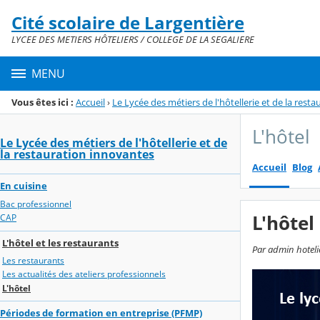
Panneau de gestion des cookies
Cité scolaire de Largentière
Menu de la rubrique
Contenu
LYCEE DES METIERS HÔTELIERS / COLLEGE DE LA SEGALIERE
MENU
Vous êtes ici :
Accueil
›
Le Lycée des métiers de l'hôtellerie et de la rest
L'hôtel
Le Lycée des métiers de l'hôtellerie et de
la restauration innovantes
Accueil
Blog
En cuisine
Bac professionnel
L'hôtel
CAP
L'hôtel et les restaurants
Par admin hoteli
Les restaurants
Les actualités des ateliers professionnels
L'hôtel
Périodes de formation en entreprise (PFMP)