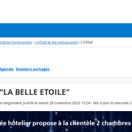
auration innovantes
›
L'hôtel et les restaurants
›
L'hôtel
Agenda
Dossiers partagés
 "LA BELLE ETOILE"
er-largentiere, publié le mardi 28 novembre 2023 15:24 - Mis à jour le mercredi