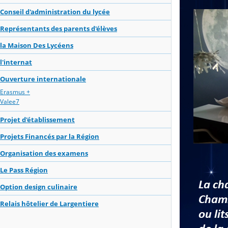
Conseil d'administration du lycée
Représentants des parents d'élèves
la Maison Des Lycéens
l'internat
Ouverture internationale
Erasmus +
Valee7
Projet d'établissement
Projets Financés par la Région
Organisation des examens
Le Pass Région
Option design culinaire
Relais hôtelier de Largentiere