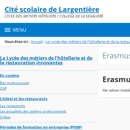
Panneau de gestion des cookies
Cité scolaire de Largentière
Menu de la rubrique
Contenu
LYCEE DES METIERS HÔTELIERS / COLLEGE DE LA SEGALIERE
MENU
Vous êtes ici :
Accueil
›
Le Lycée des métiers de l'hôtellerie et de la rest
Erasmu
Le Lycée des métiers de l'hôtellerie et de
la restauration innovantes
En cuisine
Erasmu
Bac professionnel
CAP
Par admin hotelie
L'hôtel et les restaurants
Les restaurants
Les actualités des ateliers professionnels
L'hôtel
Périodes de formation en entreprise (PFMP)