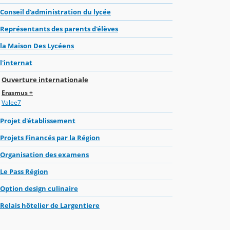
Conseil d'administration du lycée
Représentants des parents d'élèves
la Maison Des Lycéens
l'internat
Ouverture internationale
Erasmus +
Valee7
Projet d'établissement
Projets Financés par la Région
Organisation des examens
Le Pass Région
Option design culinaire
Relais hôtelier de Largentiere