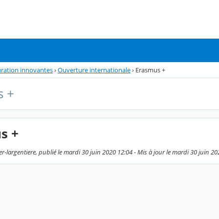
auration innovantes
›
Ouverture internationale
›
Erasmus +
s +
s +
r-largentiere, publié le mardi 30 juin 2020 12:04 - Mis à jour le mardi 30 juin 2