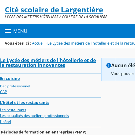
Panneau de gestion des cookies
Cité scolaire de Largentière
Menu de la rubrique
Contenu
LYCEE DES METIERS HÔTELIERS / COLLEGE DE LA SEGALIERE
MENU
Vous êtes ici :
Accueil
›
Le Lycée des métiers de l'hôtellerie et de la rest
Le Lycée des métiers de l'hôtellerie et de
la restauration innovantes
Aucun élém
Vous pouvez 
En cuisine
Bac professionnel
CAP
L'hôtel et les restaurants
Les restaurants
Les actualités des ateliers professionnels
L'hôtel
Périodes de formation en entreprise (PFMP)