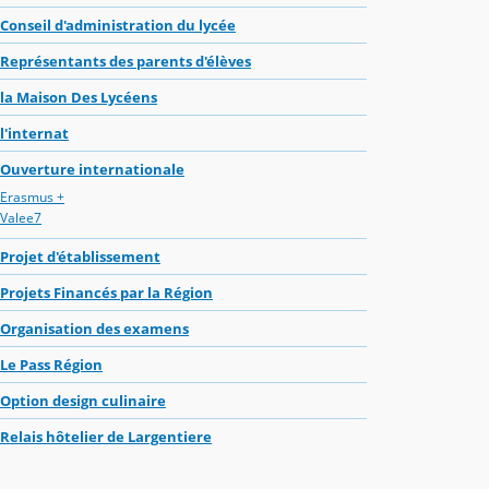
Conseil d'administration du lycée
Représentants des parents d'élèves
la Maison Des Lycéens
l'internat
Ouverture internationale
Erasmus +
Valee7
Projet d'établissement
Projets Financés par la Région
Organisation des examens
Le Pass Région
Option design culinaire
Relais hôtelier de Largentiere