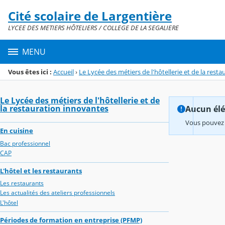
Panneau de gestion des cookies
Cité scolaire de Largentière
Menu de la rubrique
Contenu
LYCEE DES METIERS HÔTELIERS / COLLEGE DE LA SEGALIERE
MENU
Vous êtes ici :
Accueil
›
Le Lycée des métiers de l'hôtellerie et de la rest
Le Lycée des métiers de l'hôtellerie et de
la restauration innovantes
Aucun élém
Vous pouvez 
En cuisine
Bac professionnel
CAP
L'hôtel et les restaurants
Les restaurants
Les actualités des ateliers professionnels
L'hôtel
Périodes de formation en entreprise (PFMP)