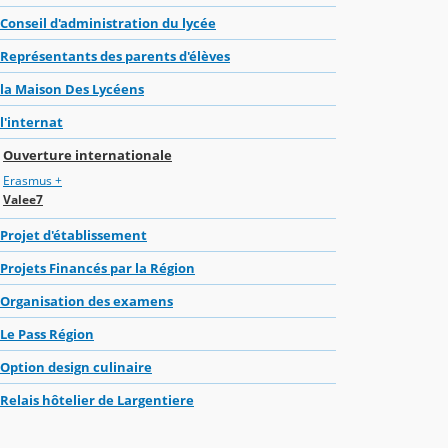
Conseil d'administration du lycée
Représentants des parents d'élèves
la Maison Des Lycéens
l'internat
Ouverture internationale
Erasmus +
Valee7
Projet d'établissement
Projets Financés par la Région
Organisation des examens
Le Pass Région
Option design culinaire
Relais hôtelier de Largentiere