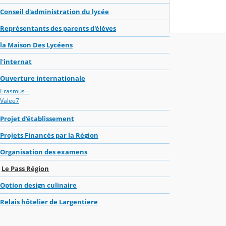
Conseil d'administration du lycée
Représentants des parents d'élèves
la Maison Des Lycéens
l'internat
Ouverture internationale
Erasmus +
Valee7
Projet d'établissement
Projets Financés par la Région
Organisation des examens
Le Pass Région
Option design culinaire
Relais hôtelier de Largentiere