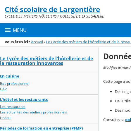
Panneau de gestion des cookies
Cité scolaire de Largentière
Menu de la rubrique
Contenu
LYCEE DES METIERS HÔTELIERS / COLLEGE DE LA SEGALIERE
MENU
Vous êtes ici :
Accueil
›
Le Lycée des métiers de l'hôtellerie et de la rest
Donnée
Le Lycée des métiers de l'hôtellerie et de
la restauration innovantes
Modifiée le mard
En cuisine
Cette page a pou
Bac professionnel
CAP
Des enga
L'hôtel et les restaurants
De l'util
Les restaurants
Des modal
Les actualités des ateliers professionnels
L'hôtel
Consultez la
po
Périodes de formation en entreprise (PFMP)