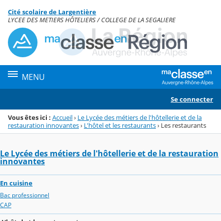
Panneau de gestion des cookies
Cité scolaire de Largentière
Menu de la rubrique
Contenu
LYCEE DES METIERS HÔTELIERS / COLLEGE DE LA SEGALIERE
MENU
Se connecter
Vous êtes ici :
Accueil
›
Le Lycée des métiers de l'hôtellerie et de la
restauration innovantes
›
L'hôtel et les restaurants
›
Les restaurants
Le Lycée des métiers de l'hôtellerie et de la restauration
innovantes
En cuisine
Bac professionnel
CAP