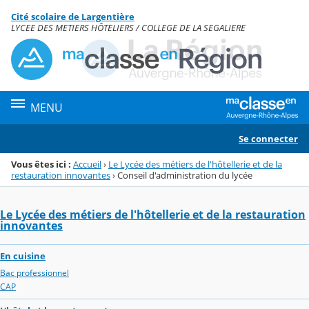
Panneau de gestion des cookies
Cité scolaire de Largentière
Menu de la rubrique
Contenu
LYCEE DES METIERS HÔTELIERS / COLLEGE DE LA SEGALIERE
MENU
Se connecter
Vous êtes ici :
Accueil
›
Le Lycée des métiers de l'hôtellerie et de la
restauration innovantes
›
Conseil d'administration du lycée
Le Lycée des métiers de l'hôtellerie et de la restauration
innovantes
En cuisine
Bac professionnel
CAP