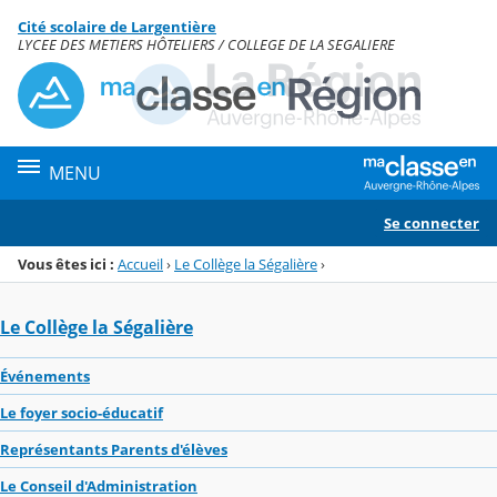
Panneau de gestion des cookies
Cité scolaire de Largentière
Menu de la rubrique
Contenu
LYCEE DES METIERS HÔTELIERS / COLLEGE DE LA SEGALIERE
MENU
Se connecter
Vous êtes ici :
Accueil
›
Le Collège la Ségalière
›
Le Collège la Ségalière
Événements
Le foyer socio-éducatif
Représentants Parents d'élèves
Le Conseil d'Administration