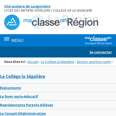
Panneau de gestion des cookies
Cité scolaire de Largentière
Menu de la rubrique
Contenu
LYCEE DES METIERS HÔTELIERS / COLLEGE DE LA SEGALIERE
MENU
Se connecter
Vous êtes ici :
Accueil
›
Le Collège la Ségalière
›
Section sportive rugby
›
Le Collège la Ségalière
Événements
Le foyer socio-éducatif
Représentants Parents d'élèves
Le Conseil d'Administration