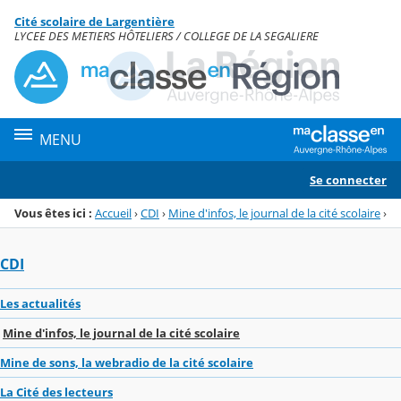
Panneau de gestion des cookies
Cité scolaire de Largentière
Menu de la rubrique
Contenu
LYCEE DES METIERS HÔTELIERS / COLLEGE DE LA SEGALIERE
MENU
Se connecter
Vous êtes ici :
Accueil
›
CDI
›
Mine d'infos, le journal de la cité scolaire
›
CDI
Les actualités
Mine d'infos, le journal de la cité scolaire
Mine de sons, la webradio de la cité scolaire
La Cité des lecteurs