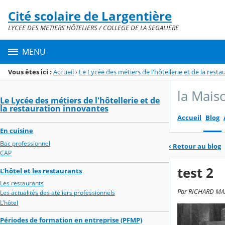
Panneau de gestion des cookies
Cité scolaire de Largentière
Menu de la rubrique
Contenu
LYCEE DES METIERS HÔTELIERS / COLLEGE DE LA SEGALIERE
MENU
Vous êtes ici :
Accueil
›
Le Lycée des métiers de l'hôtellerie et de la rest
la Mais
Le Lycée des métiers de l'hôtellerie et de
la restauration innovantes
Accueil
Blog
En cuisine
Bac professionnel
‹
Retour au blog
CAP
test 2
L'hôtel et les restaurants
Les restaurants
Par RICHARD MAZO
Les actualités des ateliers professionnels
L'hôtel
Périodes de formation en entreprise (PFMP)