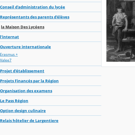
Conseil d'administration du lycée
Représentants des parents d'élèves
la Maison Des Lycéens
l'internat
Ouverture internationale
Erasmus +
Valee7
Projet d'établissement
Projets Financés par la Région
Organisation des examens
Le Pass Région
Option design culinaire
Relais hôtelier de Largentiere