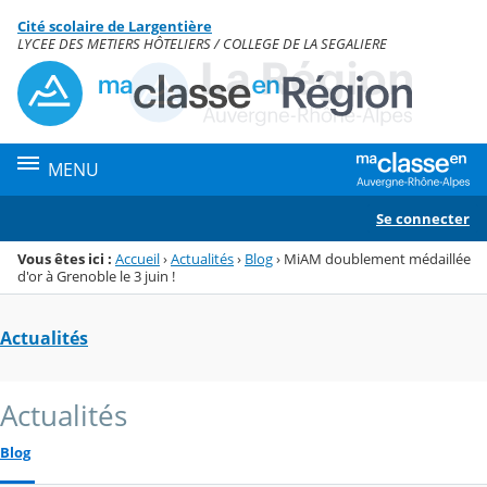
Panneau de gestion des cookies
Cité scolaire de Largentière
Menu de la rubrique
Contenu
LYCEE DES METIERS HÔTELIERS / COLLEGE DE LA SEGALIERE
MENU
Se connecter
Vous êtes ici :
Accueil
›
Actualités
›
Blog
›
MiAM doublement médaillée
d'or à Grenoble le 3 juin !
Actualités
Actualités
Blog